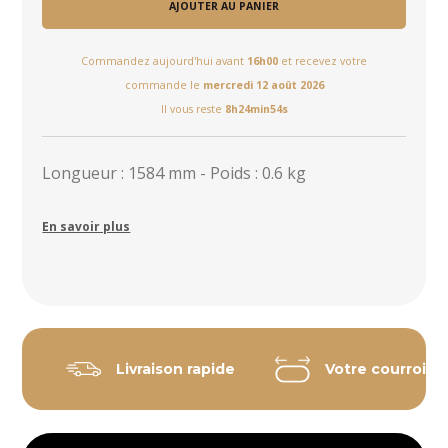
AJOUTER AU PANIER
Commandez aujourd'hui avant
16h00
et recevez votre
commande le
mercredi 12 août 2026
Il vous reste
8h24min53s
Longueur : 1584 mm - Poids : 0.6 kg
En savoir plus
Livraison rapide
Votre courroie 