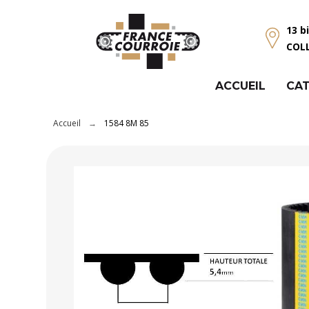
Panneau de gestion des cookies
13 b
COL
ACCUEIL
CAT
Accueil
1584 8M 85