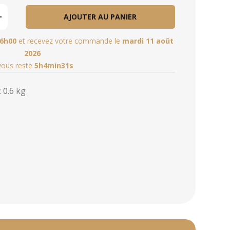
AJOUTER AU PANIER
6h00
et recevez votre commande le
mardi 11 août
2026
 vous reste
5h4min30s
 0.6 kg