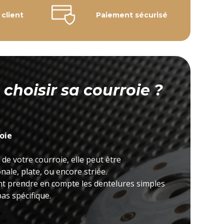
 client
Paiement sécurisé
hoisir sa courroie ?
roie
 de votre courroie, elle peut être
ale, plate, ou encore striée.
nt prendre en compte les dentelures simples
as spécifique.