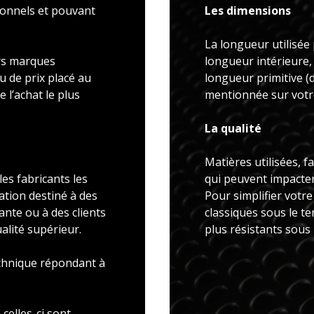
ionnels et pouvant
Les dimensions
La longueur utilisée 
rs marques
longueur intérieure,
u de prix placé au
longueur primitive 
 l’achat le plus
mentionnée sur votre
La qualité
Matières utilisées, f
es fabricants les
qui peuvent impacter 
ation destiné à des
Pour simplifier votr
ante ou à des clients
classiques sous le t
alité supérieur.
plus résistants sous
echnique répondant à
celles-ci sont