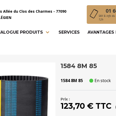
01 6
is Allée du Clos des Charmes - 77090
SAV & info du 
LÉGIEN
12h
ALOGUE PRODUITS
SERVICES
AVANTAGES
1584 8M 85
1584 8M 85
En stock
Prix :
123,70 € TTC