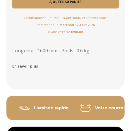
AJOUTER AU PANIER
Commandez aujourd'hui avant
16h00
et recevez votre
commande le
mercredi 12 août 2026
Il vous reste
4h1min47s
Longueur : 1600 mm - Poids : 0.6 kg
En savoir plus
Livraison rapide
Votre courroie 