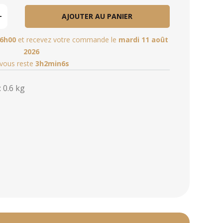
AJOUTER AU PANIER
6h00
et recevez votre commande le
mardi 11 août
2026
l vous reste
3h2min5s
 0.6 kg