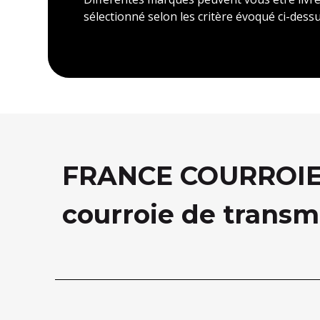
sélectionné selon les critère évoqué ci-dessu
FRANCE COURROIE, 
courroie de transm