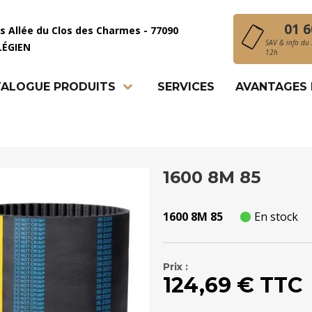
01 6
is Allée du Clos des Charmes - 77090
SAV & info du 
LÉGIEN
12h
ALOGUE PRODUITS
SERVICES
AVANTAGES
1600 8M 85
1600 8M 85
En stock
Prix :
124,69 € TTC