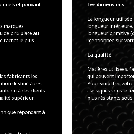
ionnels et pouvant
Les dimensions
La longueur utilisée 
rs marques
longueur intérieure,
u de prix placé au
longueur primitive 
 l’achat le plus
mentionnée sur votre
La qualité
Matières utilisées, f
es fabricants les
qui peuvent impacter 
ation destiné à des
Pour simplifier votr
ante ou à des clients
classiques sous le t
alité supérieur.
plus résistants sous
echnique répondant à
celles-ci sont