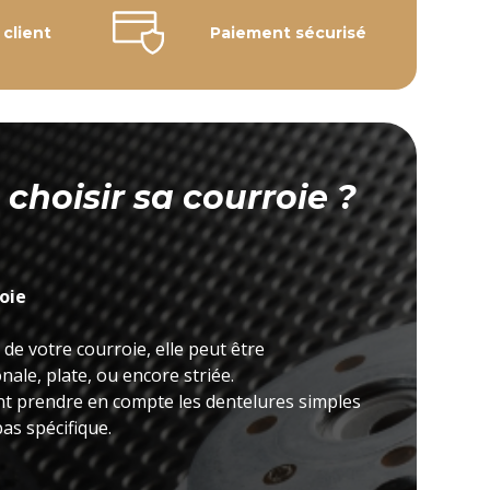
 client
Paiement sécurisé
hoisir sa courroie ?
roie
 de votre courroie, elle peut être
ale, plate, ou encore striée.
nt prendre en compte les dentelures simples
as spécifique.