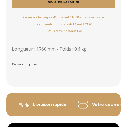
AJOUTER AU PANIER
Commandez aujourd'hui avant
16h00
et recevez votre
commande le
mercredi 12 août 2026
Il vous reste
1h46min18s
Longueur : 1760 mm - Poids : 0.6 kg
En savoir plus
Livraison rapide
Votre courroie 