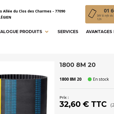
01 6
is Allée du Clos des Charmes - 77090
SAV & info du 
LÉGIEN
12h
ALOGUE PRODUITS
SERVICES
AVANTAGES
1800 8M 20
1800 8M 20
En stock
Prix :
32,60 € TTC
(