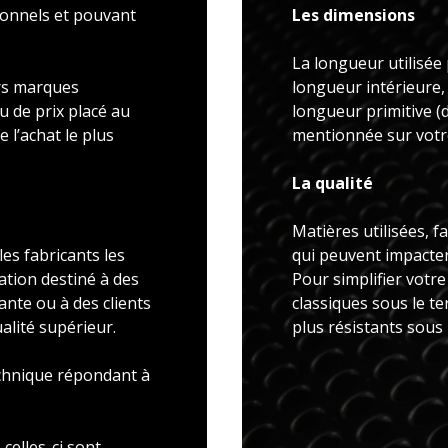
ionnels et pouvant
Les dimensions
La longueur utilisée 
rs marques
longueur intérieure,
u de prix placé au
longueur primitive 
 l’achat le plus
mentionnée sur votre
La qualité
Matières utilisées, f
es fabricants les
qui peuvent impacter 
ation destiné à des
Pour simplifier votr
ante ou à des clients
classiques sous le t
alité supérieur.
plus résistants sous
echnique répondant à
celles-ci sont