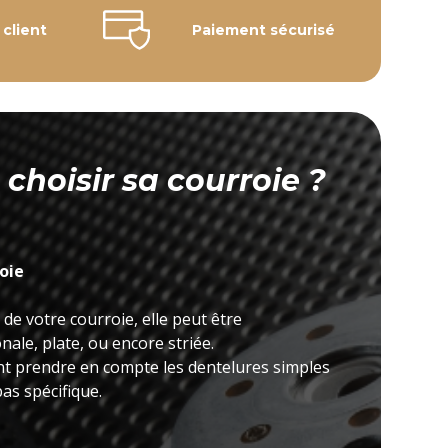
 client
Paiement sécurisé
hoisir sa courroie ?
roie
 de votre courroie, elle peut être
ale, plate, ou encore striée.
nt prendre en compte les dentelures simples
as spécifique.