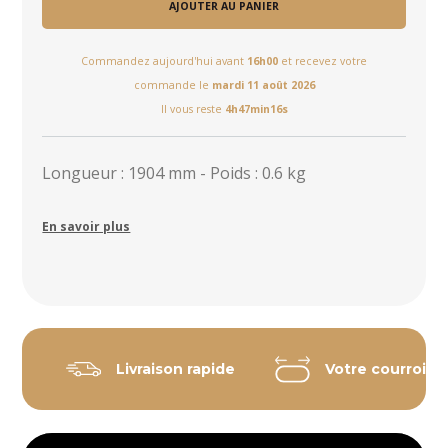
AJOUTER AU PANIER
Commandez aujourd'hui avant
16h00
et recevez votre
commande le
mardi 11 août 2026
Il vous reste
4h47min16s
Longueur : 1904 mm - Poids : 0.6 kg
En savoir plus
Livraison rapide
Votre courroie 