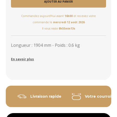
AJOUTER AU PANIER
Commandez aujourd'hui avant
16h00
et recevez votre
commande le
mercredi 12 août 2026
Il vous reste
8h55min12s
Longueur : 1904 mm - Poids : 0.6 kg
En savoir plus
Livraison rapide
Votre courroie 