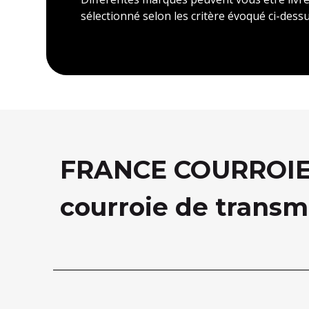
sélectionné selon les critère évoqué ci-dessu
FRANCE COURROIE, 
courroie de transm