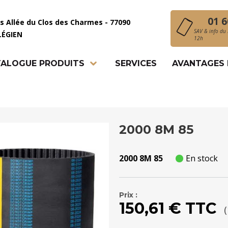
01 6
is Allée du Clos des Charmes - 77090
SAV & info du 
LÉGIEN
12h
ALOGUE PRODUITS
SERVICES
AVANTAGES
2000 8M 85
2000 8M 85
En stock
Prix :
150,61 € TTC