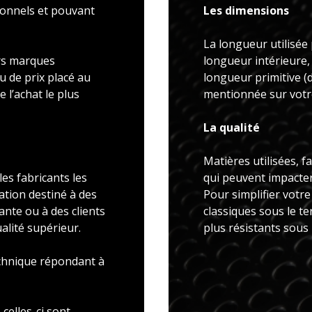
ionnels et pouvant
Les dimensions
La longueur utilisée 
rs marques
longueur intérieure,
u de prix placé au
longueur primitive 
 l’achat le plus
mentionnée sur votre
La qualité
Matières utilisées, f
es fabricants les
qui peuvent impacter 
ation destiné à des
Pour simplifier votr
ante ou à des clients
classiques sous le t
alité supérieur.
plus résistants sous
echnique répondant à
celles-ci sont