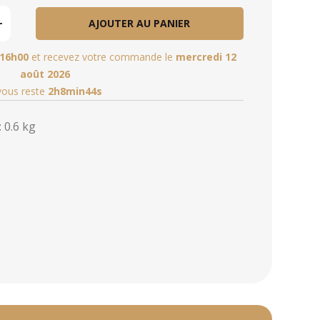
AJOUTER AU PANIER
16h00
et recevez votre commande le
mercredi 12
août 2026
 vous reste
2h8min43s
 0.6 kg