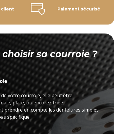
 client
Paiement sécurisé
hoisir sa courroie ?
roie
 de votre courroie, elle peut être
ale, plate, ou encore striée.
nt prendre en compte les dentelures simples
as spécifique.