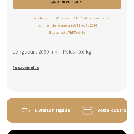
AJOUTER AU PANIER
Commandez aujourd'hui avant
16h00
et recevez votre
commande le
mercredi 12 août 2026
Il vous reste
7h57min9s
Longueur : 2080 mm - Poids : 0.6 kg
En savoir plus
Livraison rapide
Votre courroie 