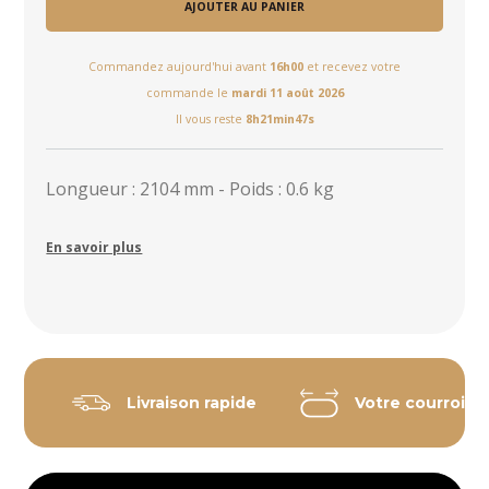
AJOUTER AU PANIER
Commandez aujourd'hui avant
16h00
et recevez votre
commande le
mardi 11 août 2026
Il vous reste
8h21min47s
Longueur : 2104 mm - Poids : 0.6 kg
En savoir plus
Livraison rapide
Votre courroie 