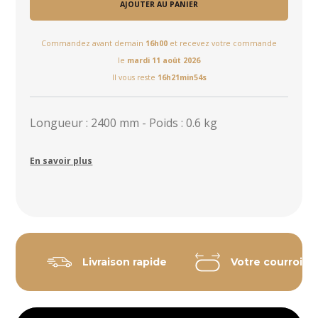
AJOUTER AU PANIER
Commandez avant demain
16h00
et recevez votre commande
le
mardi 11 août 2026
Il vous reste
16h21min53s
Longueur : 2400 mm - Poids : 0.6 kg
En savoir plus
Livraison rapide
Votre courroie 