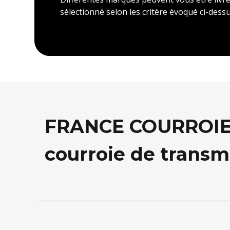
sélectionné selon les critère évoqué ci-dessu
FRANCE COURROIE, 
courroie de transm