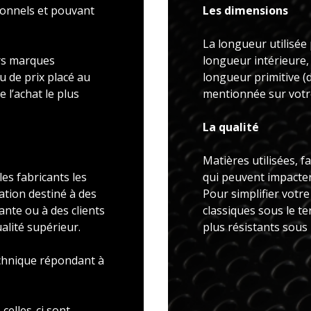
ionnels et pouvant
Les dimensions
La longueur utilisée 
rs marques
longueur intérieure,
u de prix placé au
longueur primitive 
 l’achat le plus
mentionnée sur votre
La qualité
Matières utilisées, f
es fabricants les
qui peuvent impacter 
ation destiné à des
Pour simplifier votr
ante ou à des clients
classiques sous le t
alité supérieur.
plus résistants sous
echnique répondant à
celles-ci sont