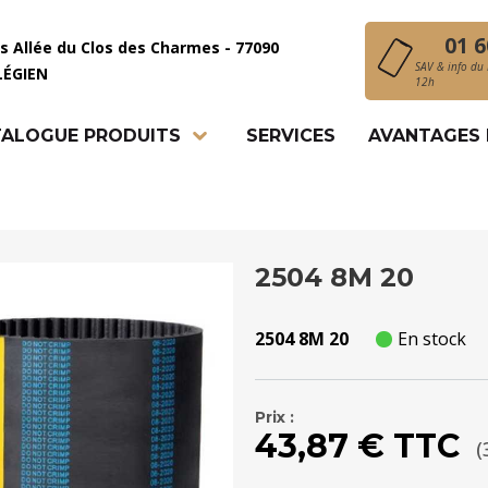
01 6
is Allée du Clos des Charmes - 77090
SAV & info du 
LÉGIEN
12h
ALOGUE PRODUITS
SERVICES
AVANTAGES
2504 8M 20
2504 8M 20
En stock
Prix :
43,87 € TTC
(