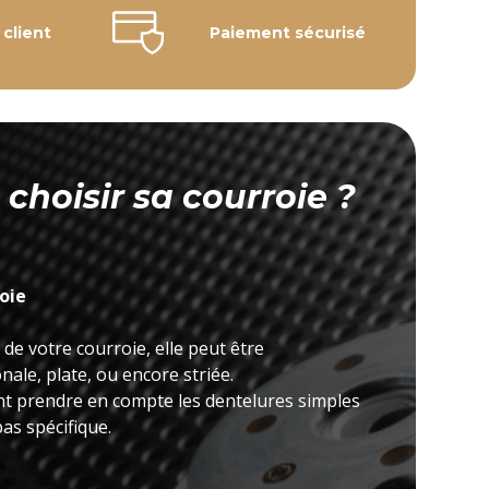
 client
Paiement sécurisé
hoisir sa courroie ?
roie
 de votre courroie, elle peut être
ale, plate, ou encore striée.
nt prendre en compte les dentelures simples
as spécifique.