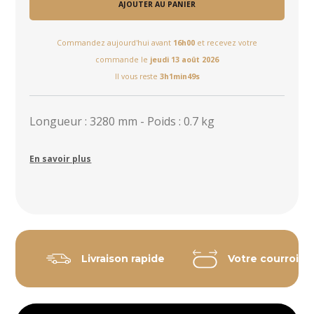
AJOUTER AU PANIER
Commandez aujourd'hui avant
16h00
et recevez votre
commande le
jeudi 13 août 2026
Il vous reste
3h1min49s
Longueur : 3280 mm - Poids : 0.7 kg
En savoir plus
Livraison rapide
Votre courroie 