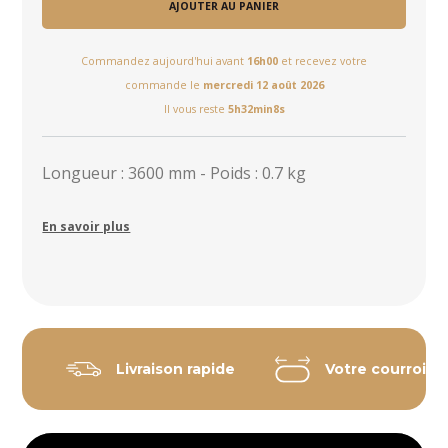
AJOUTER AU PANIER
Commandez aujourd'hui avant
16h00
et recevez votre
commande le
mercredi 12 août 2026
Il vous reste
5h32min7s
Longueur : 3600 mm - Poids : 0.7 kg
En savoir plus
Livraison rapide
Votre courroie 