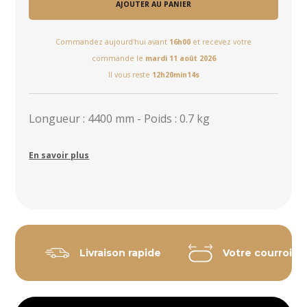
AJOUTER AU PANIER
Commandez aujourd'hui avant
16h00
et recevez votre
commande le
mardi 11 août 2026
Il vous reste
12h20min13s
Longueur : 4400 mm - Poids : 0.7 kg
En savoir plus
Livraison rapide
Votre courroie 