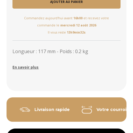
AJOUTER AU PANIER
Commandez aujourd'hui avant
16h00
et recevez votre
commande le
mercredi 12 août 2026
Il vous reste
13h9min31s
Longueur : 117 mm - Poids : 0.2 kg
En savoir plus
Livraison rapide
Votre courroie 