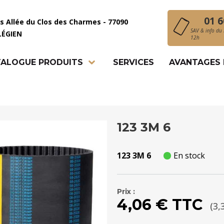
01 6
is Allée du Clos des Charmes - 77090
SAV & info du 
LÉGIEN
12h
ALOGUE PRODUITS
SERVICES
AVANTAGES
123 3M 6
123 3M 6
En stock
Prix :
4,06 € TTC
(3,