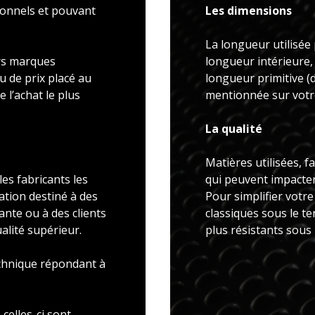
ionnels et pouvant
Les dimensions
La longueur utilisée 
rs marques
longueur intérieure,
u de prix placé au
longueur primitive 
 l’achat le plus
mentionnée sur votre
La qualité
Matières utilisées, f
es fabricants les
qui peuvent impacter 
ation destiné à des
Pour simplifier votr
ante ou à des clients
classiques sous le t
alité supérieur.
plus résistants sous
echnique répondant à
celles-ci sont