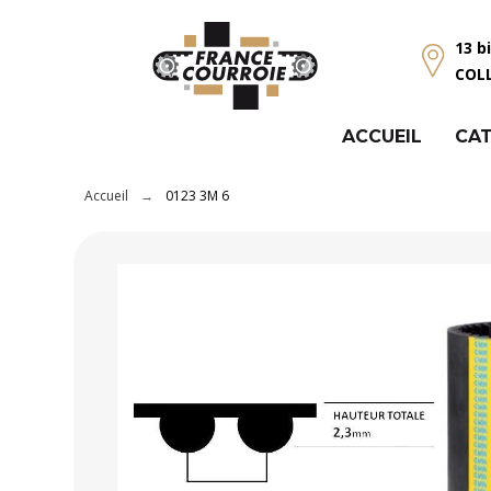
Panneau de gestion des cookies
13 b
COL
ACCUEIL
CAT
Accueil
0123 3M 6