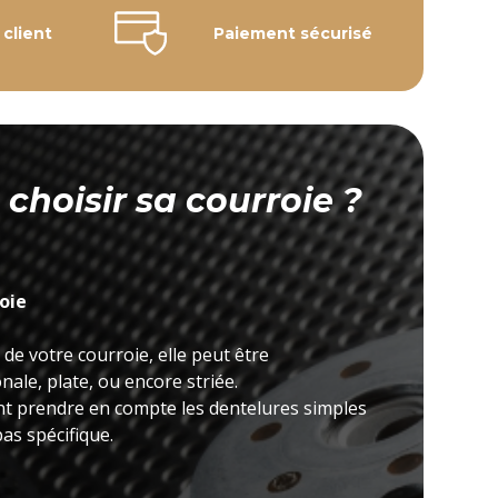
 client
Paiement sécurisé
hoisir sa courroie ?
roie
 de votre courroie, elle peut être
ale, plate, ou encore striée.
nt prendre en compte les dentelures simples
as spécifique.