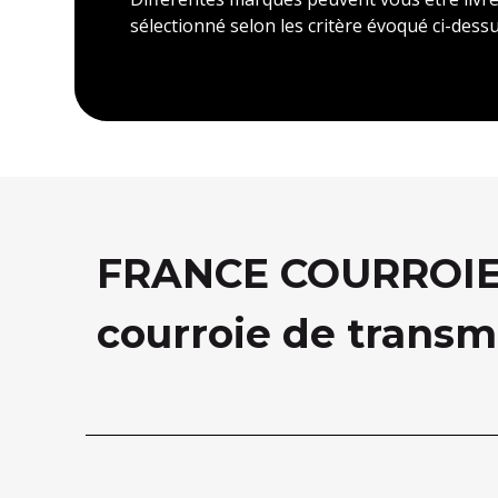
sélectionné selon les critère évoqué ci-dessu
FRANCE COURROIE, 
courroie de transm