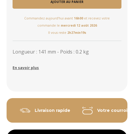
AJOUTER AU PANIER
Commandez aujourd'hui avant
16h00
et recevez votre
commande le
mercredi 12 août 2026
Il vous reste
2h27min19s
Longueur : 141 mm - Poids : 0.2 kg
En savoir plus
Livraison rapide
Votre courroie 