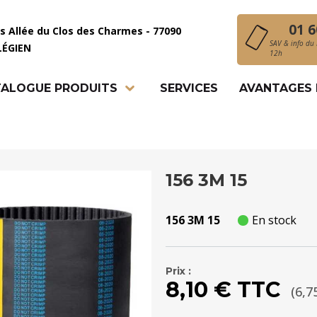
01 6
is Allée du Clos des Charmes - 77090
SAV & info du 
LÉGIEN
12h
ALOGUE PRODUITS
SERVICES
AVANTAGES
156 3M 15
156 3M 15
En stock
Prix :
8,10 € TTC
(6,7