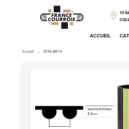
Panneau de gestion des cookies
13 b
COL
ACCUEIL
CAT
Accueil
0156 3M 15