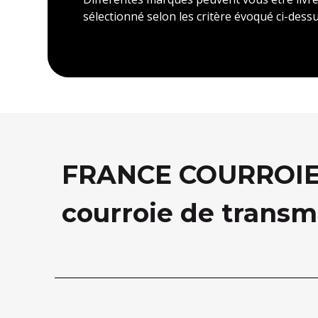
sélectionné selon les critère évoqué ci-dessu
FRANCE COURROIE, 
courroie de transm