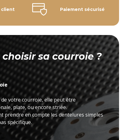
 client
Paiement sécurisé
hoisir sa courroie ?
roie
 de votre courroie, elle peut être
ale, plate, ou encore striée.
nt prendre en compte les dentelures simples
as spécifique.