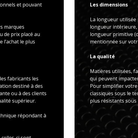
ionnels et pouvant
Les dimensions
La longueur utilisée 
rs marques
longueur intérieure,
u de prix placé au
longueur primitive 
 l’achat le plus
mentionnée sur votre
La qualité
Matières utilisées, f
es fabricants les
qui peuvent impacter 
ation destiné à des
Pour simplifier votr
ante ou à des clients
classiques sous le t
alité supérieur.
plus résistants sous
echnique répondant à
celles-ci sont