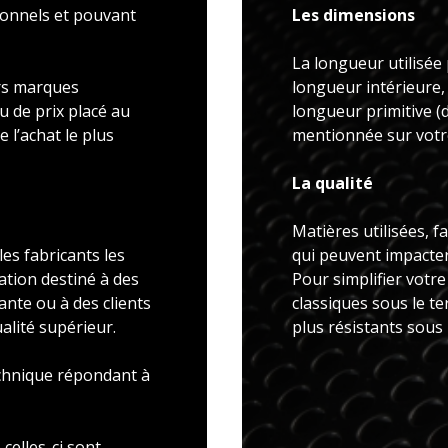
ionnels et pouvant
Les dimensions
La longueur utilisée 
rs marques
longueur intérieure,
u de prix placé au
longueur primitive 
 l’achat le plus
mentionnée sur votre
La qualité
Matières utilisées, f
es fabricants les
qui peuvent impacter 
ation destiné à des
Pour simplifier votr
ante ou à des clients
classiques sous le t
alité supérieur.
plus résistants sous
echnique répondant à
celles-ci sont