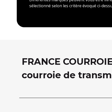
sélectionné selon les critère évoqué ci-dessu
FRANCE COURROIE, 
courroie de transm