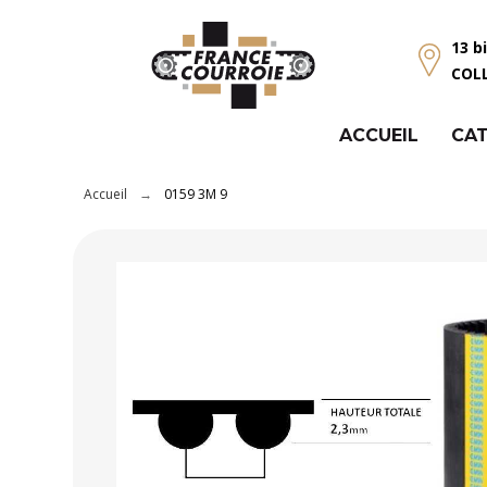
Panneau de gestion des cookies
13 b
COL
ACCUEIL
CAT
Accueil
0159 3M 9