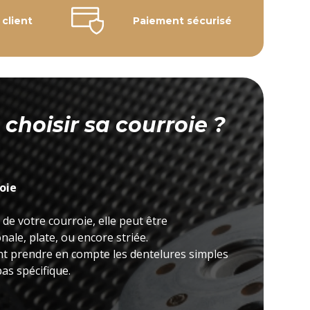
 client
Paiement sécurisé
hoisir sa courroie ?
roie
 de votre courroie, elle peut être
ale, plate, ou encore striée.
nt prendre en compte les dentelures simples
as spécifique.