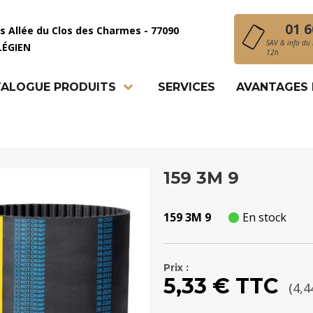
01 6
is Allée du Clos des Charmes - 77090
SAV & info du 
LÉGIEN
12h
ALOGUE PRODUITS
SERVICES
AVANTAGES
159 3M 9
159 3M 9
En stock
Prix :
5,33 € TTC
(4,