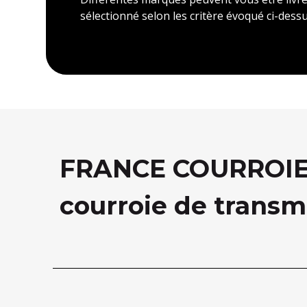
sélectionné selon les critère évoqué ci-dessu
FRANCE COURROIE, 
courroie de transm