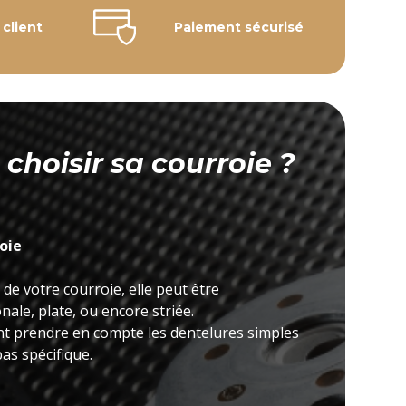
 client
Paiement sécurisé
hoisir sa courroie ?
roie
 de votre courroie, elle peut être
ale, plate, ou encore striée.
nt prendre en compte les dentelures simples
as spécifique.