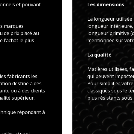
ionnels et pouvant
Les dimensions
La longueur utilisée 
rs marques
longueur intérieure,
u de prix placé au
longueur primitive 
 l’achat le plus
mentionnée sur votre
La qualité
Matières utilisées, f
es fabricants les
qui peuvent impacter 
ation destiné à des
Pour simplifier votr
ante ou à des clients
classiques sous le t
alité supérieur.
plus résistants sous
echnique répondant à
celles-ci sont