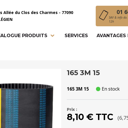
01 6
is Allée du Clos des Charmes - 77090
SAV & info du 
LÉGIEN
12h
ALOGUE PRODUITS
SERVICES
AVANTAGES
165 3M 15
165 3M 15
En stock
Prix :
8,10 € TTC
(6,7