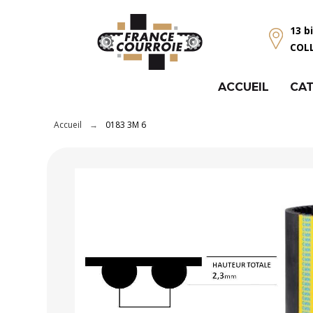
Panneau de gestion des cookies
13 b
COL
ACCUEIL
CAT
Accueil
0183 3M 6