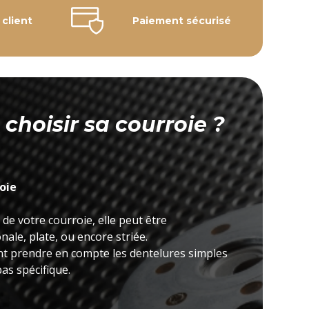
 client
Paiement sécurisé
hoisir sa courroie ?
roie
 de votre courroie, elle peut être
ale, plate, ou encore striée.
nt prendre en compte les dentelures simples
as spécifique.