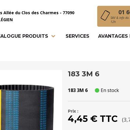
01 6
is Allée du Clos des Charmes - 77090
SAV & info du 
LÉGIEN
12h
ALOGUE PRODUITS
SERVICES
AVANTAGES
183 3M 6
183 3M 6
En stock
Prix :
4,45 € TTC
(3,