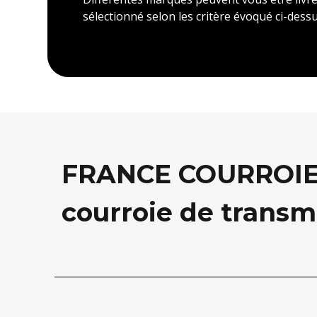
sélectionné selon les critère évoqué ci-dessu
FRANCE COURROIE, 
courroie de transm