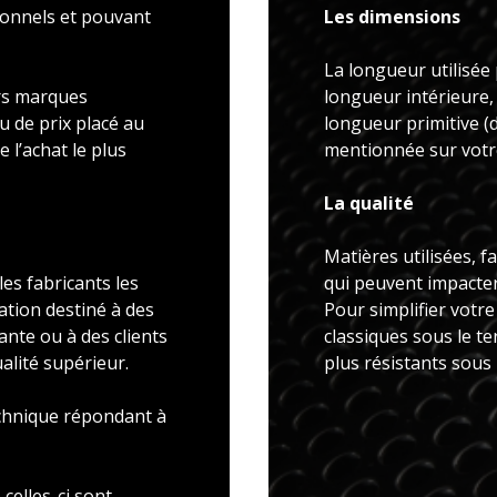
ionnels et pouvant
Les dimensions
La longueur utilisée 
rs marques
longueur intérieure,
u de prix placé au
longueur primitive 
 l’achat le plus
mentionnée sur votre
La qualité
Matières utilisées, f
es fabricants les
qui peuvent impacter 
ation destiné à des
Pour simplifier votr
ante ou à des clients
classiques sous le t
alité supérieur.
plus résistants sous
echnique répondant à
celles-ci sont