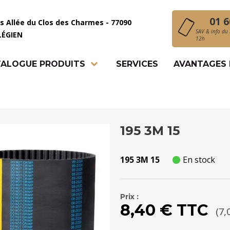
01 6
is Allée du Clos des Charmes - 77090
SAV & info du 
LÉGIEN
12h
ALOGUE PRODUITS
SERVICES
AVANTAGES
195 3M 15
195 3M 15
En stock
Prix :
8,40 € TTC
(7,