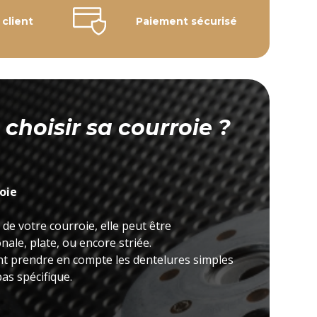
 client
Paiement sécurisé
hoisir sa courroie ?
roie
 de votre courroie, elle peut être
ale, plate, ou encore striée.
nt prendre en compte les dentelures simples
as spécifique.