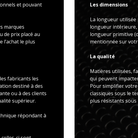
ionnels et pouvant
Les dimensions
La longueur utilisée 
rs marques
longueur intérieure,
u de prix placé au
longueur primitive 
 l’achat le plus
mentionnée sur votre
La qualité
Matières utilisées, f
es fabricants les
qui peuvent impacter 
ation destiné à des
Pour simplifier votr
ante ou à des clients
classiques sous le t
alité supérieur.
plus résistants sous
echnique répondant à
celles-ci sont