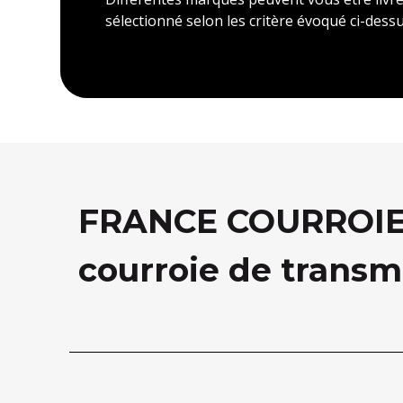
sélectionné selon les critère évoqué ci-dessu
FRANCE COURROIE, 
courroie de transm