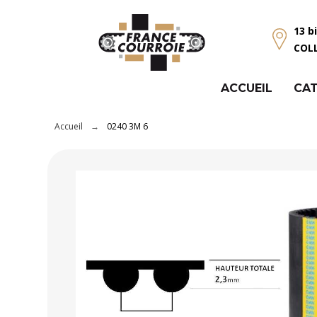
Panneau de gestion des cookies
13 b
COL
ACCUEIL
CAT
Accueil
0240 3M 6