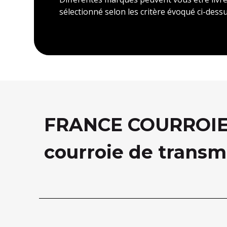
sélectionné selon les critère évoqué ci-dessu
FRANCE COURROIE, 
courroie de transm