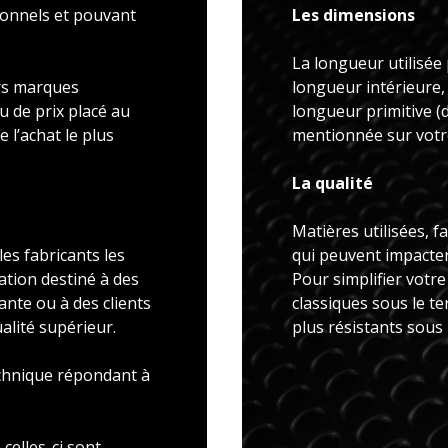
ionnels et pouvant
Les dimensions
La longueur utilisée 
rs marques
longueur intérieure,
u de prix placé au
longueur primitive 
 l’achat le plus
mentionnée sur votre
La qualité
Matières utilisées, f
es fabricants les
qui peuvent impacter 
ation destiné à des
Pour simplifier votr
ante ou à des clients
classiques sous le t
alité supérieur.
plus résistants sous
echnique répondant à
celles-ci sont