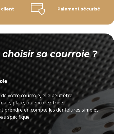
 client
Paiement sécurisé
hoisir sa courroie ?
roie
 de votre courroie, elle peut être
ale, plate, ou encore striée.
nt prendre en compte les dentelures simples
as spécifique.