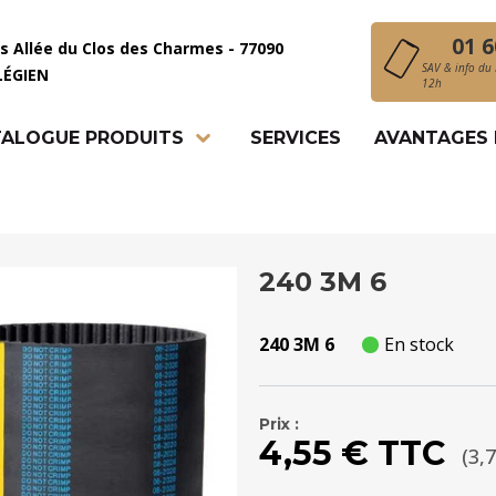
01 6
is Allée du Clos des Charmes - 77090
SAV & info du 
LÉGIEN
12h
ALOGUE PRODUITS
SERVICES
AVANTAGES
240 3M 6
240 3M 6
En stock
Prix :
4,55 € TTC
(3,