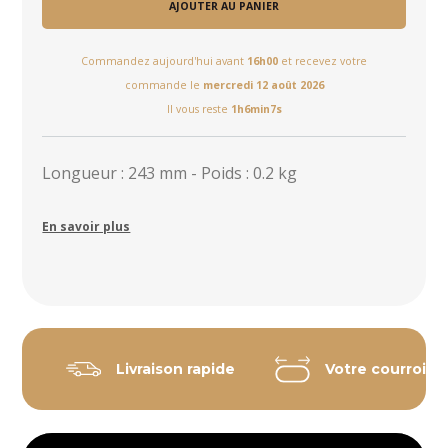
AJOUTER AU PANIER
Commandez aujourd'hui avant
16h00
et recevez votre
commande le
mercredi 12 août 2026
Il vous reste
1h6min7s
Longueur : 243 mm - Poids : 0.2 kg
En savoir plus
Livraison rapide
Votre courroie 