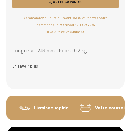
AJOUTER AU PANIER
Commandez aujourd'hui avant
16h00
et recevez votre
commande le
mercredi 12 août 2026
Il vous reste
7h35min14s
Longueur : 243 mm - Poids : 0.2 kg
En savoir plus
Livraison rapide
Votre courroie 