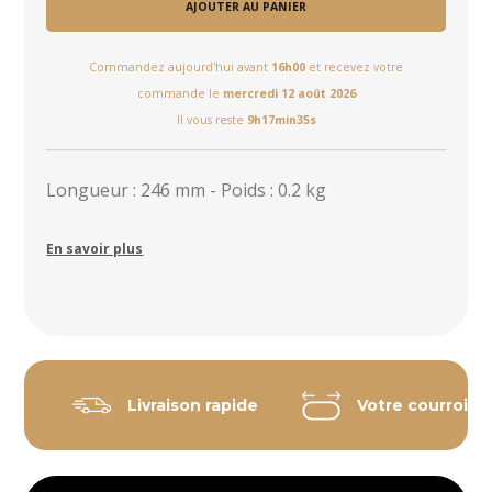
AJOUTER AU PANIER
Commandez aujourd'hui avant
16h00
et recevez votre
commande le
mercredi 12 août 2026
Il vous reste
9h17min34s
Longueur : 246 mm - Poids : 0.2 kg
En savoir plus
Livraison rapide
Votre courroie 