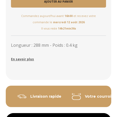
AJOUTER AU PANIER
Commandez aujourd'hui avant
16h00
et recevez votre
commande le
mercredi 12 août 2026
Il vous reste
14h21min36s
Longueur : 288 mm - Poids : 0.4 kg
En savoir plus
Livraison rapide
Votre courroie 