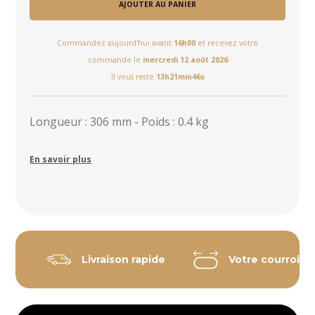
AJOUTER AU PANIER
Commandez aujourd'hui avant
16h00
et recevez votre
commande le
mercredi 12 août 2026
Il vous reste
13h21min46s
Longueur : 306 mm - Poids : 0.4 kg
En savoir plus
Livraison rapide
Votre courroie 