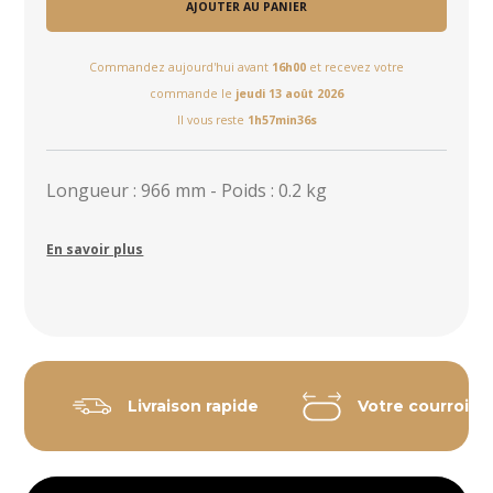
AJOUTER AU PANIER
Commandez aujourd'hui avant
16h00
et recevez votre
commande le
jeudi 13 août 2026
Il vous reste
1h57min35s
Longueur : 966 mm - Poids : 0.2 kg
En savoir plus
Livraison rapide
Votre courroie 