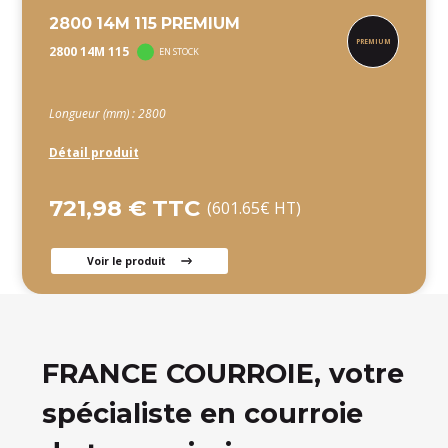
2800 14M 115 PREMIUM
2800 14M 115
EN STOCK
Longueur (mm) : 2800
Détail produit
721,98 € TTC
(601.65€ HT)
Voir le produit
FRANCE COURROIE, votre
spécialiste en courroie