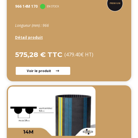
966 14M 170
EN STOCK
Longueur (mm) : 966
Détail produit
575,28 € TTC
(479.40€ HT)
Voir le produit