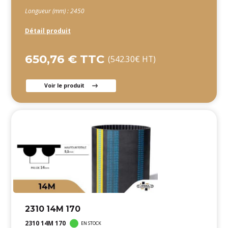
Longueur (mm) : 2450
Détail produit
650,76 € TTC
(542.30€ HT)
Voir le produit
2310 14M 170
2310 14M 170
EN STOCK