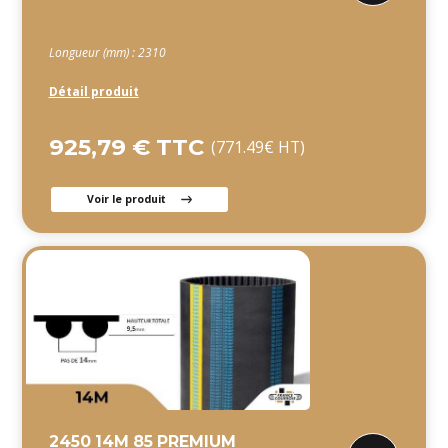
Longueur (mm) : 2310
Détail produit
925,79 € TTC
(771.49€ HT)
Voir le produit
2450 14M 85 PREMIUM