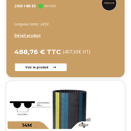
2450 14M 85
EN STOCK
Longueur (mm) : 2450
Détail produit
488,76 € TTC
(407.30€ HT)
Voir le produit