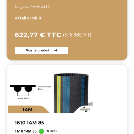
Longueur (mm) : 2310
Détail produit
622,77 € TTC
(518.98€ HT)
Voir le produit
1610 14M 85
1610 14M 85
EN STOCK