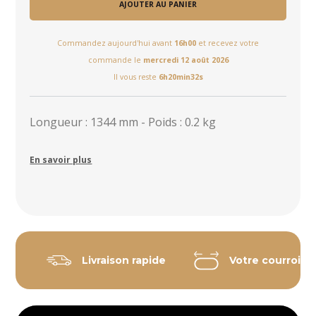
AJOUTER AU PANIER
Commandez aujourd'hui avant
16h00
et recevez votre
commande le
mercredi 12 août 2026
Il vous reste
6h20min31s
Longueur : 1344 mm - Poids : 0.2 kg
En savoir plus
Livraison rapide
Votre courroie 