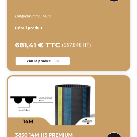
Longueur (mm) : 1400
Détail produit
681,41 € TTC
(567.84€ HT)
Voir le produit
3850 14M 115 PREMIUM