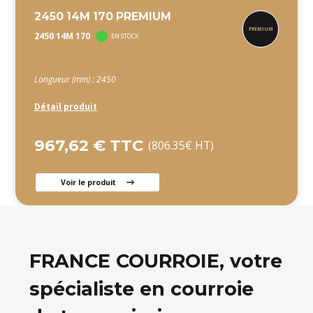
2450 14M 170 PREMIUM
2450 14M 170
EN STOCK
Longueur (mm) : 2450
Détail produit
967,62 € TTC
(806.35€ HT)
Voir le produit
FRANCE COURROIE, votre
spécialiste en courroie