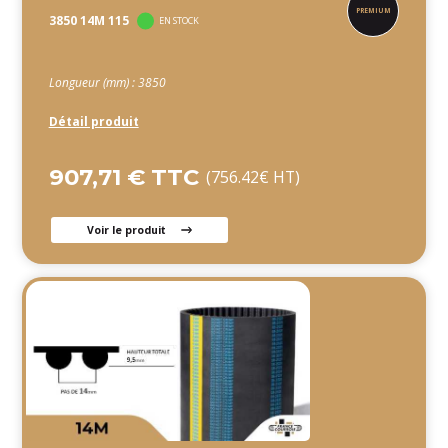
3850 14M 115
EN STOCK
Longueur (mm) : 3850
Détail produit
907,71 € TTC
(756.42€ HT)
Voir le produit