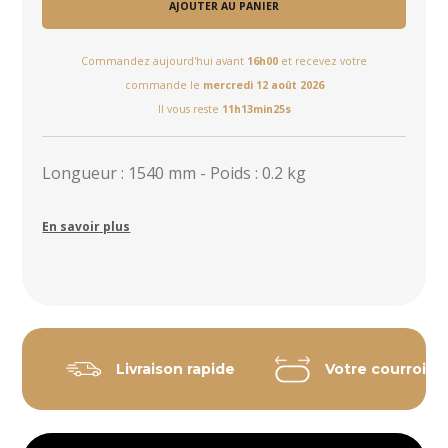
AJOUTER AU PANIER
Commandez aujourd'hui avant
16h00
et recevez votre
commande le
mercredi 12 août 2026
Il vous reste
11h13min25s
Longueur : 1540 mm - Poids : 0.2 kg
En savoir plus
Livraison rapide
Votre courroie 