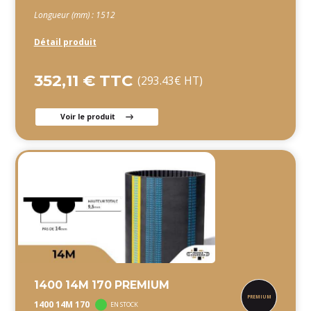
Longueur (mm) : 1512
Détail produit
352,11 € TTC
(293.43€ HT)
Voir le produit
1400 14M 170 PREMIUM
1400 14M 170
EN STOCK