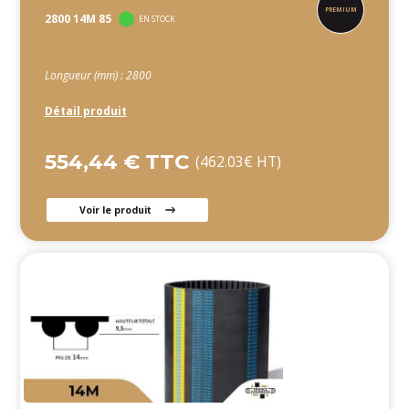
2800 14M 85
EN STOCK
Longueur (mm) : 2800
Détail produit
554,44 € TTC
(462.03€ HT)
Voir le produit