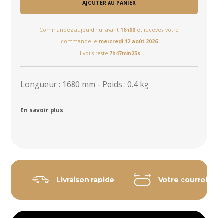
AJOUTER AU PANIER
Commandez aujourd'hui avant
16h00
et recevez votre
commande le
mercredi 12 août 2026
Il vous reste
7h47min24s
Longueur : 1680 mm - Poids : 0.4 kg
En savoir plus
Livraison rapide
Votre courroie 