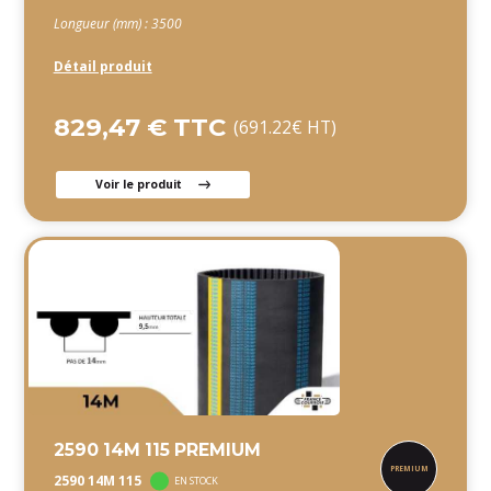
Longueur (mm) : 3500
Détail produit
829,47 € TTC
(691.22€ HT)
Voir le produit
2590 14M 115 PREMIUM
2590 14M 115
EN STOCK