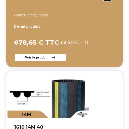
Longueur (mm) : 2590
Détail produit
678,65 € TTC
(565.54€ HT)
Voir le produit
1610 14M 40