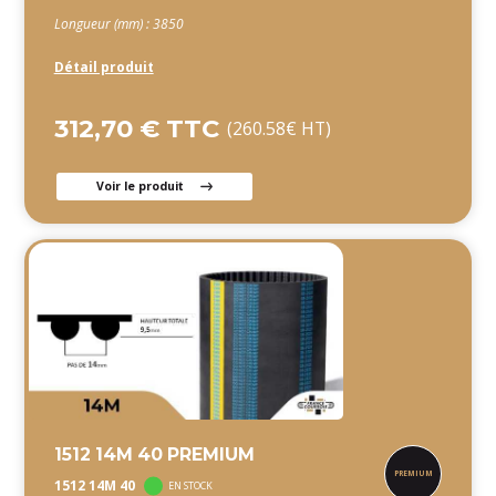
Longueur (mm) : 3850
Détail produit
312,70 € TTC
(260.58€ HT)
Voir le produit
1512 14M 40 PREMIUM
1512 14M 40
EN STOCK