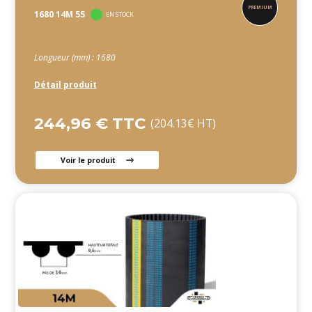
1680 14M 55
EN STOCK
Longueur (mm) : 1680
Détail produit
244,96 € TTC
(204.13€ HT)
Voir le produit