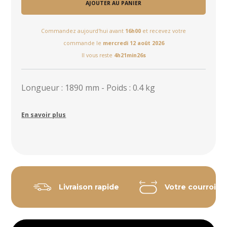
AJOUTER AU PANIER
Commandez aujourd'hui avant
16h00
et recevez votre
commande le
mercredi 12 août 2026
Il vous reste
4h21min26s
Longueur : 1890 mm - Poids : 0.4 kg
En savoir plus
Livraison rapide
Votre courroie 