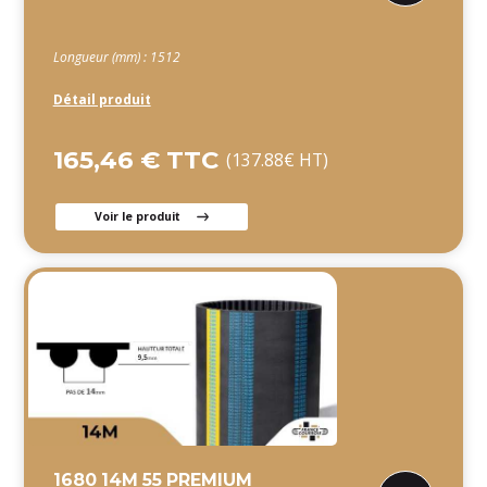
Longueur (mm) : 1512
Détail produit
165,46 € TTC
(137.88€ HT)
Voir le produit
1680 14M 55 PREMIUM