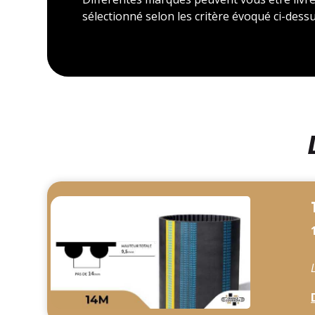
sélectionné selon les critère évoqué ci-dessu