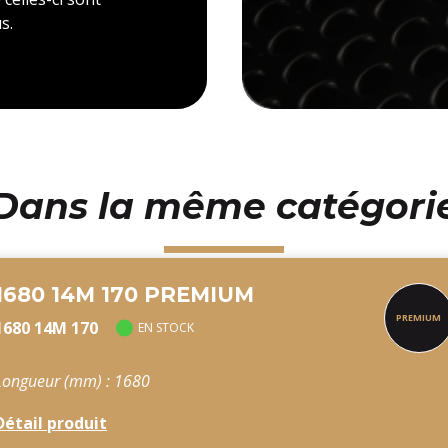
s.
Dans la même catégori
1680 14M 170 PREMIUM
1680 14M 170
EN STOCK
Longueur (mm) : 1680
Détail produit