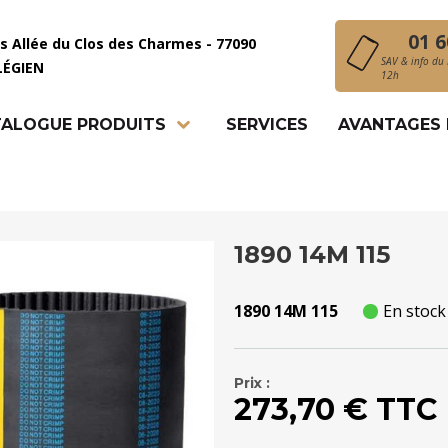
01 6
is Allée du Clos des Charmes - 77090
SAV & info du 
LÉGIEN
12h
ALOGUE PRODUITS
SERVICES
AVANTAGES
1890 14M 115
1890 14M 115
En stock
Prix :
273,70 € TTC