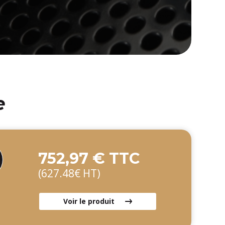
e
752,97 € TTC
(627.48€ HT)
Voir le produit