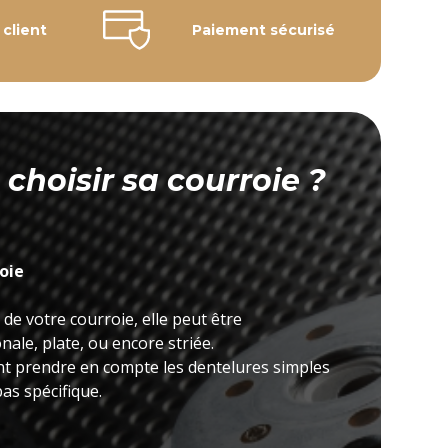
 client
Paiement sécurisé
hoisir sa courroie ?
roie
 de votre courroie, elle peut être
ale, plate, ou encore striée.
nt prendre en compte les dentelures simples
as spécifique.