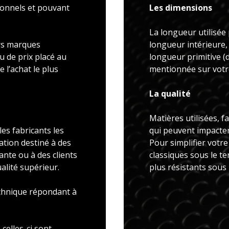
ionnels et pouvant
Les dimensions
La longueur utilisée 
rs marques
longueur intérieure,
u de prix placé au
longueur primitive 
 l’achat le plus
mentionnée sur votre
La qualité
Matières utilisées, f
es fabricants les
qui peuvent impacter 
ation destiné à des
Pour simplifier votr
ante ou à des clients
classiques sous le t
alité supérieur.
plus résistants sous
echnique répondant à
celles-ci sont