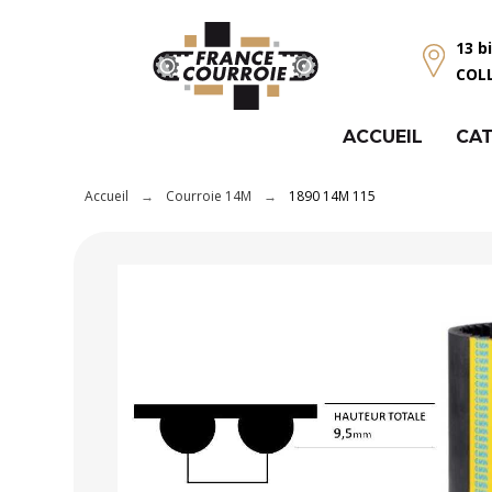
Panneau de gestion des cookies
13 b
COL
ACCUEIL
CAT
Accueil
Courroie 14M
1890 14M 115