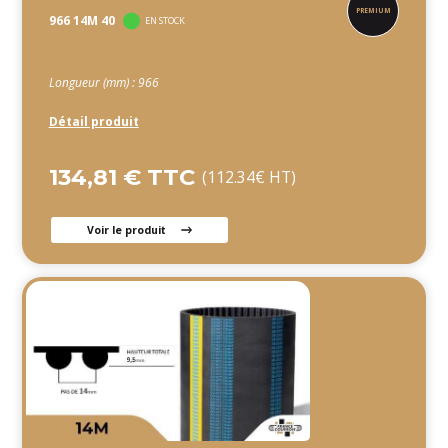
966 14M 40
EN STOCK
Longueur (mm) : 966
Détail produit
134,81 € TTC
(112.34€ HT)
Voir le produit