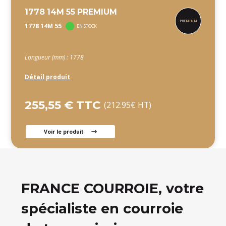
1778 14M 55 PREMIUM
1778 14M 55
EN STOCK
Longueur (mm) : 1778
Détail produit
255,55 € TTC
(212.95€ HT)
Voir le produit
FRANCE COURROIE, votre
spécialiste en courroie