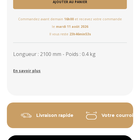
AJOUTER AU PANIER
Commandez avant demain
16h00
et recevez votre commande
le
mardi 11 août 2026
Il vous reste
23h46min53s
Longueur : 2100 mm - Poids : 0.4 kg
En savoir plus
Livraison rapide
Votre courroie 