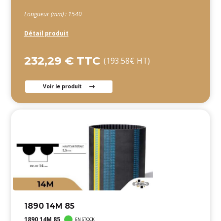
Longueur (mm) : 1540
Détail produit
232,29 € TTC
(193.58€ HT)
Voir le produit
1890 14M 85
1890 14M 85
EN STOCK