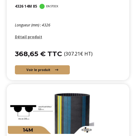
4326 14M 85
EN STOCK
Longueur (mm) : 4326
Détail produit
368,65 € TTC
(307.21€ HT)
Voir le produit