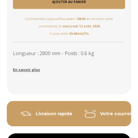
AJOUTER AU PANIER
Commandez aujourd'hui avant
16h00
et recevez votre
commande le
mercredi 12 août 2026
Il vous reste
5h40min37s
Longueur : 2800 mm - Poids : 0.6 kg
En savoir plus
Livraison rapide
Votre courroie 