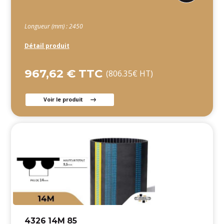
Longueur (mm) : 2450
Détail produit
967,62 € TTC
(806.35€ HT)
Voir le produit
4326 14M 85