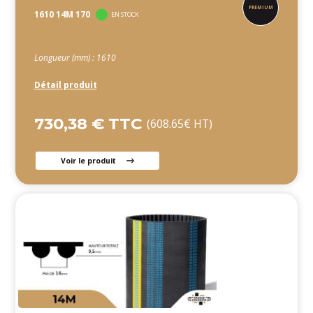
1610 14M 170
EN STOCK
Longueur (mm) : 1610
Détail produit
730,38 € TTC
(608.65€ HT)
Voir le produit