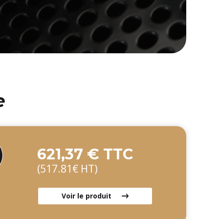
e
621,37 € TTC
(517.81€ HT)
Voir le produit