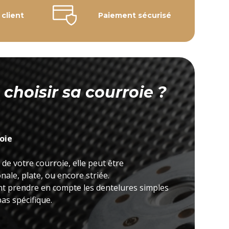
 client
Paiement sécurisé
hoisir sa courroie ?
roie
 de votre courroie, elle peut être
ale, plate, ou encore striée.
nt prendre en compte les dentelures simples
as spécifique.