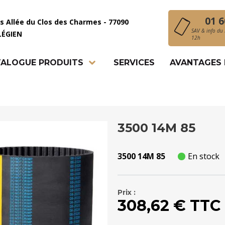
01 6
is Allée du Clos des Charmes - 77090
SAV & info du 
LÉGIEN
12h
ALOGUE PRODUITS
SERVICES
AVANTAGES
3500 14M 85
3500 14M 85
En stock
Prix :
308,62 € TTC