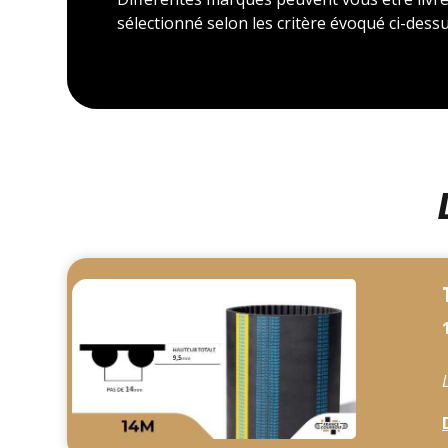
sélectionné selon les critère évoqué ci-dessu