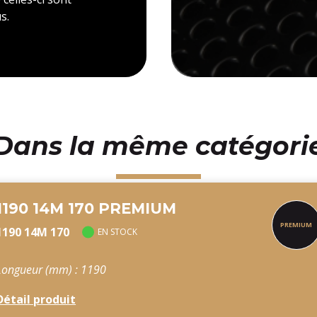
s.
Dans la même catégori
1190 14M 170 PREMIUM
1190 14M 170
EN STOCK
Longueur (mm) : 1190
Détail produit