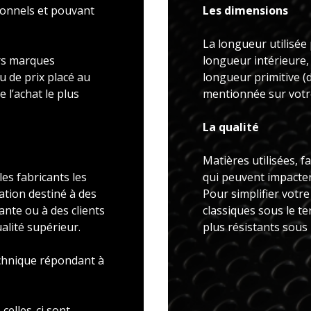
ionnels et pouvant
Les dimensions
La longueur utilisée 
rs marques
longueur intérieure,
u de prix placé au
longueur primitive 
 l’achat le plus
mentionnée sur votre
La qualité
Matières utilisées, f
es fabricants les
qui peuvent impacter 
ation destiné à des
Pour simplifier votr
ante ou à des clients
classiques sous le t
alité supérieur.
plus résistants sous
echnique répondant à
celles-ci sont