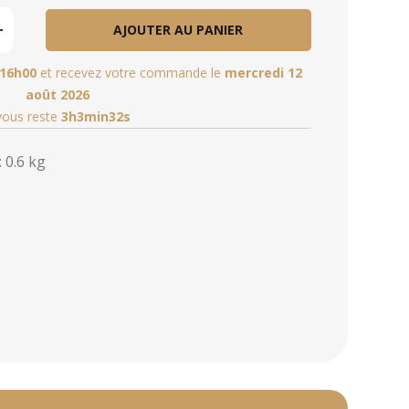
AJOUTER AU PANIER
16h00
et recevez votre commande le
mercredi 12
août 2026
 vous reste
3h3min31s
 0.6 kg