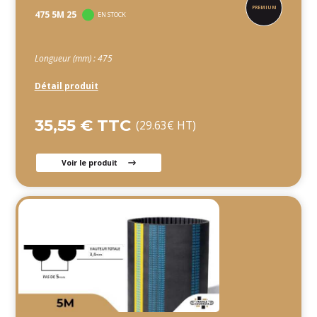
475 5M 25
EN STOCK
Longueur (mm) : 475
Détail produit
35,55 € TTC
(29.63€ HT)
Voir le produit