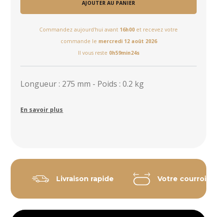
AJOUTER AU PANIER
Commandez aujourd'hui avant
16h00
et recevez votre
commande le
mercredi 12 août 2026
Il vous reste
0h59min24s
Longueur : 275 mm - Poids : 0.2 kg
En savoir plus
Livraison rapide
Votre courroie 