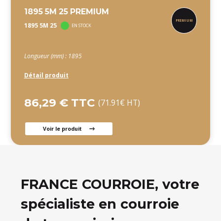
1895 5M 25 PREMIUM
1895 5M 25
EN STOCK
Longueur (mm) : 1895
Détail produit
86,29 € TTC
(71.91€ HT)
Voir le produit
FRANCE COURROIE, votre
spécialiste en courroie