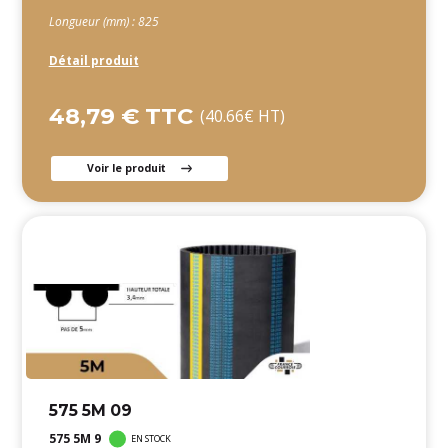
Longueur (mm) : 825
Détail produit
48,79 € TTC
(40.66€ HT)
Voir le produit
575 5M 09
575 5M 9
EN STOCK