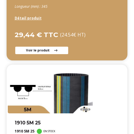
Longueur (mm) : 345
Détail produit
29,44 € TTC
(24.54€ HT)
Voir le produit
1910 5M 25
1910 5M 25
EN STOCK