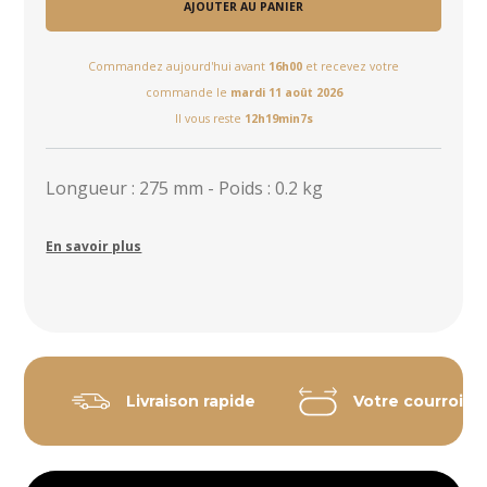
AJOUTER AU PANIER
Commandez aujourd'hui avant
16h00
et recevez votre
commande le
mardi 11 août 2026
Il vous reste
12h19min7s
Longueur : 275 mm - Poids : 0.2 kg
En savoir plus
Livraison rapide
Votre courroie 