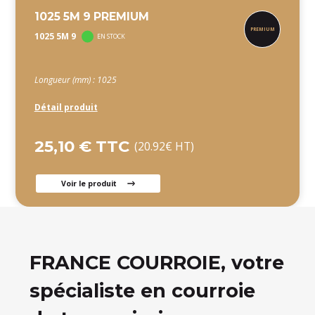
1025 5M 9 PREMIUM
1025 5M 9
EN STOCK
Longueur (mm) : 1025
Détail produit
25,10 € TTC
(20.92€ HT)
Voir le produit
FRANCE COURROIE, votre
spécialiste en courroie