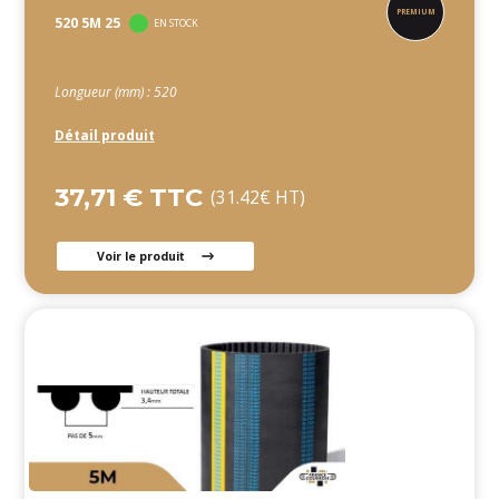
520 5M 25
EN STOCK
Longueur (mm) : 520
Détail produit
37,71 € TTC
(31.42€ HT)
Voir le produit