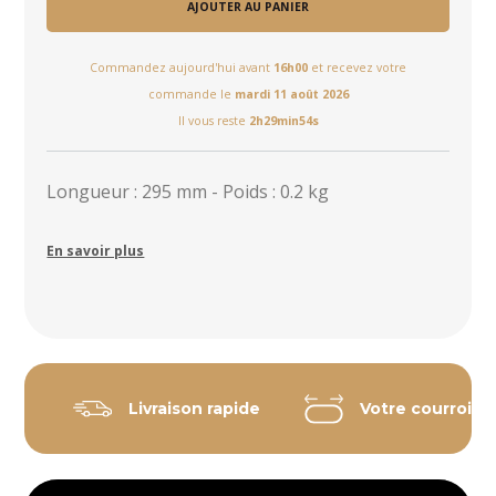
AJOUTER AU PANIER
Commandez aujourd'hui avant
16h00
et recevez votre
commande le
mardi 11 août 2026
Il vous reste
2h29min54s
Longueur : 295 mm - Poids : 0.2 kg
En savoir plus
Livraison rapide
Votre courroie 