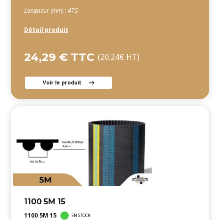
Longueur (mm) : 475
Détail produit
24,29 € TTC
(20.24€ HT)
Voir le produit
1100 5M 15
1100 5M 15
EN STOCK