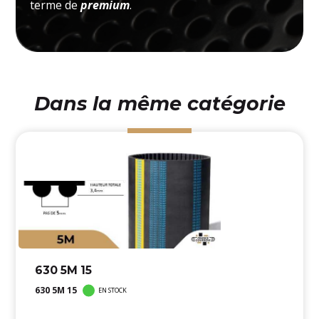
terme de
premium
.
Dans la même catégorie
630 5M 15
630 5M 15
EN STOCK