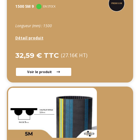
1500 5M 9
EN STOCK
Longueur (mm) : 1500
Détail produit
32,59 € TTC
(27.16€ HT)
Voir le produit