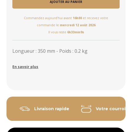
AJOUTER AU PANIER
Commandez aujourd'hui avant
16h00
et recevez votre
commande le
mercredi 12 août 2026
Il vous reste
6h33min8s
Longueur : 350 mm - Poids : 0.2 kg
En savoir plus
Livraison rapide
Votre courroie 