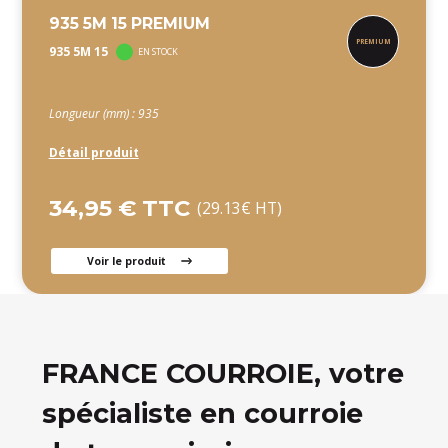
935 5M 15 PREMIUM
935 5M 15
EN STOCK
Longueur (mm) : 935
Détail produit
34,95 € TTC
(29.13€ HT)
Voir le produit
FRANCE COURROIE, votre
spécialiste en courroie