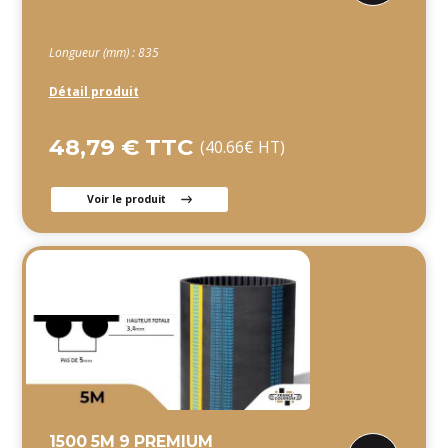
Longueur (mm) : 835
Détail produit
48,79 € TTC
(40.66€ HT)
Voir le produit
1500 5M 9 PREMIUM