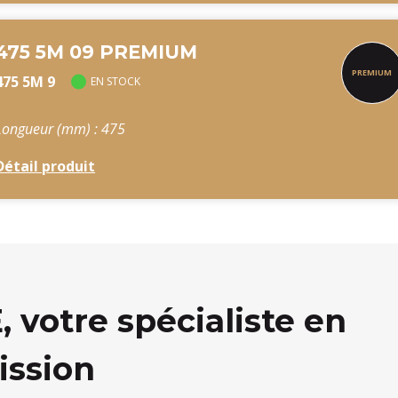
475 5M 09 PREMIUM
475 5M 9
EN STOCK
Longueur (mm) : 475
Détail produit
votre spécialiste en
ission