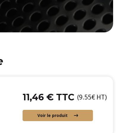
e
11,46 € TTC
(9.55€ HT)
Voir le produit