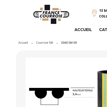
Panneau de gestion des cookies
13 b
COL
ACCUEIL
CAT
Accueil
Courroie 5M
0360 5M 09