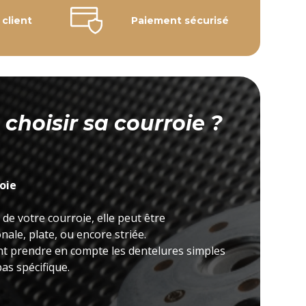
 client
Paiement sécurisé
hoisir sa courroie ?
roie
 de votre courroie, elle peut être
ale, plate, ou encore striée.
nt prendre en compte les dentelures simples
as spécifique.