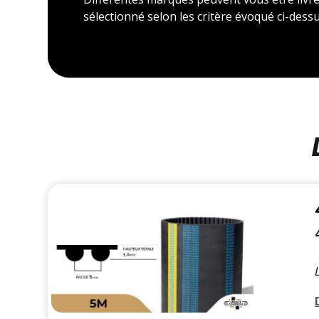
sélectionné selon les critère évoqué ci-dessu