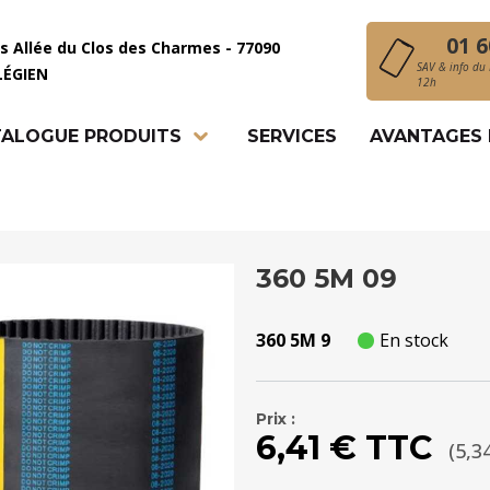
01 6
is Allée du Clos des Charmes - 77090
SAV & info du 
LÉGIEN
12h
ALOGUE PRODUITS
SERVICES
AVANTAGES
360 5M 09
360 5M 9
En stock
Prix :
6,41 € TTC
(5,3