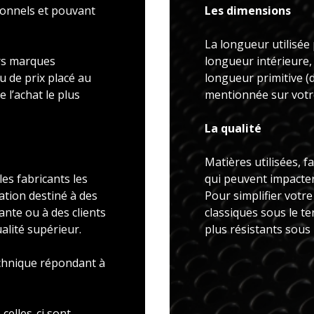
ionnels et pouvant
Les dimensions
La longueur utilisée 
rs marques
longueur intérieure,
u de prix placé au
longueur primitive 
 l’achat le plus
mentionnée sur votre
La qualité
Matières utilisées, f
es fabricants les
qui peuvent impacter 
ation destiné à des
Pour simplifier votr
ante ou à des clients
classiques sous le t
alité supérieur.
plus résistants sous
echnique répondant à
celles-ci sont