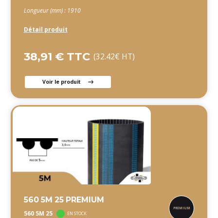
Longueur (mm) : 1910
Détail produit
38,91 € TTC
(32.42€ HT)
Voir le produit
560 5M 25 PREMIUM
560 5M 25
EN STOCK