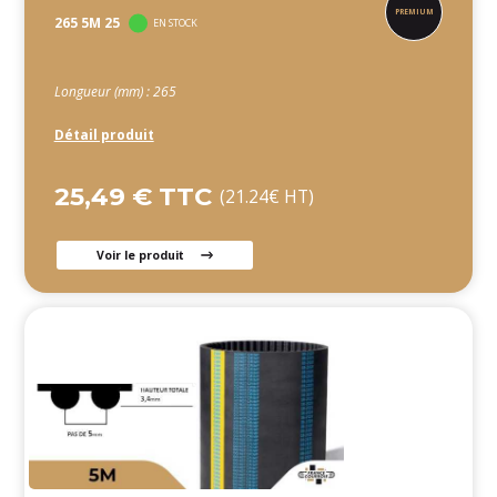
265 5M 25
EN STOCK
Longueur (mm) : 265
Détail produit
25,49 € TTC
(21.24€ HT)
Voir le produit