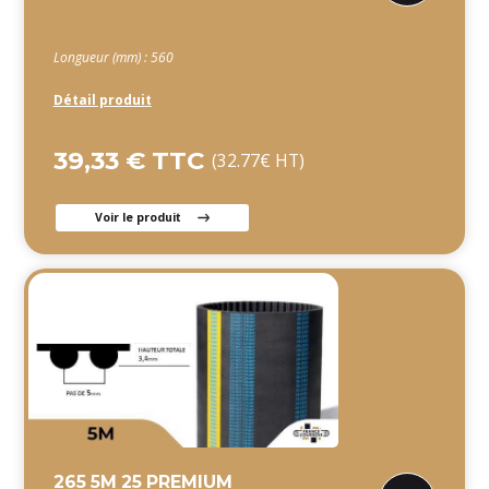
Longueur (mm) : 560
Détail produit
39,33 € TTC
(32.77€ HT)
Voir le produit
265 5M 25 PREMIUM