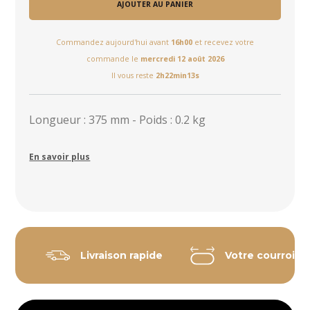
AJOUTER AU PANIER
Commandez aujourd'hui avant
16h00
et recevez votre
commande le
mercredi 12 août 2026
Il vous reste
2h22min13s
Longueur : 375 mm - Poids : 0.2 kg
En savoir plus
Livraison rapide
Votre courroie 