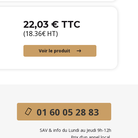
22,03 € TTC
(18.36€ HT)
Voir le produit
01 60 05 28 83
SAV & info du Lundi au Jeudi 9h-12h
Prix d’un appel local