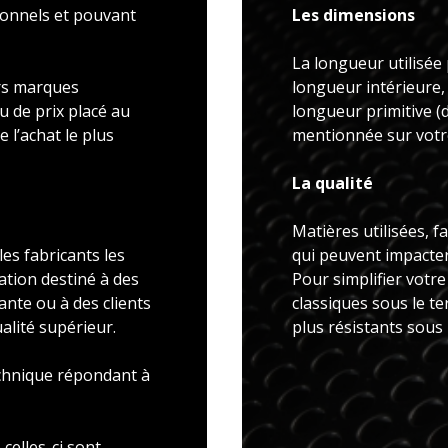
ionnels et pouvant
Les dimensions
La longueur utilisée 
rs marques
longueur intérieure,
u de prix placé au
longueur primitive 
 l’achat le plus
mentionnée sur votre
La qualité
Matières utilisées, f
es fabricants les
qui peuvent impacter 
ation destiné à des
Pour simplifier votr
ante ou à des clients
classiques sous le t
alité supérieur.
plus résistants sous
echnique répondant à
celles-ci sont