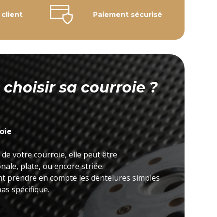
 client
Paiement sécurisé
hoisir sa courroie ?
roie
 de votre courroie, elle peut être
ale, plate, ou encore striée.
nt prendre en compte les dentelures simples
as spécifique.