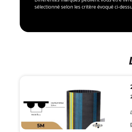
sélectionné selon les critère évoqué ci-dessu