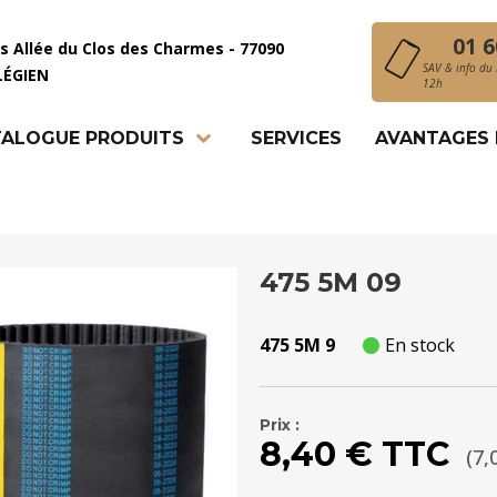
01 6
is Allée du Clos des Charmes - 77090
SAV & info du 
LÉGIEN
12h
ALOGUE PRODUITS
SERVICES
AVANTAGES
475 5M 09
475 5M 9
En stock
Prix :
8,40 € TTC
(7,